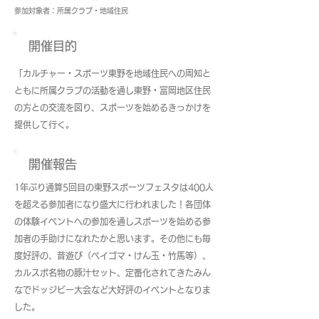
参加対象者：所属クラブ・地域住民
開催目的
「カルチャー・スポーツ東野を地域住民への周知と
ともに所属クラブの活動を通し東野・富岡地区住民
の方との交流を図り、スポーツを始めるきっかけを
提供して行く。
開催報告
1年ぶり通算5回目の東野スポーツフェスタは400人
を超える参加者になり盛大に行われました！各団体
の体験イベントへの参加を通しスポーツを始める参
加者の手助けになれたかと思います。その他にも毎
度好評の、昔遊び（ベイゴマ・けん玉・竹馬等）、
カルスポ名物の豚汁セット、定番化されてきたみん
なでドッジビー大会など大好評のイベントとなりま
した。